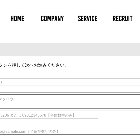
会社P.M.C - 山形県米沢市の職業
HOME-ホーム
COMPANY-企業情報
SERVICE-業務内容
RE
タンを押して次へお進みください。
郎
タタロウ
83286 または 09012345678【半角数字のみ】
le@sample.com【半角英数字のみ】